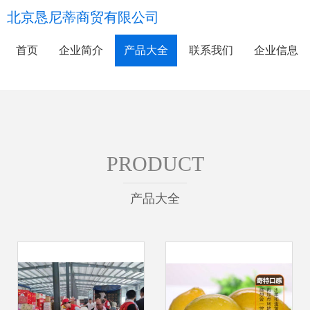
北京恳尼蒂商贸有限公司
首页
企业简介
产品大全
联系我们
企业信息
PRODUCT
产品大全