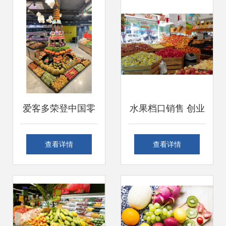
售新篇章
爱客多荣登中国零
水果档口销售 创业
售商业琅琊榜 新鲜
机遇与盈利之道深
查看详情
查看详情
水果零售的典范
度解析