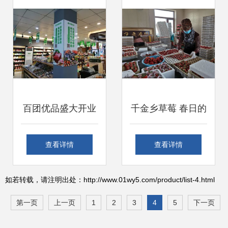
百团优品盛大开业
千金乡草莓 春日的
新鲜水果零售引领
甜蜜馈赠，带来新
查看详情
查看详情
盘锦百姓便捷新生
鲜水果零售新体验
如若转载，请注明出处：http://www.01wy5.com/product/list-4.html
活
第一页
上一页
1
2
3
4
5
下一页