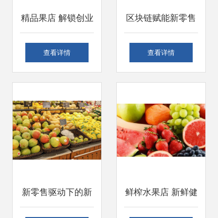
精品果店 解锁创业
区块链赋能新零售
新蓝海，共赴水果
实体产业 鲜果·红
查看详情
查看详情
零售的盛宴
人馆首个展厅落
成，引领新鲜水果
零售变革
新零售驱动下的新
鲜榨水果店 新鲜健