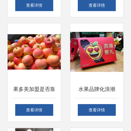
鲜水果零售变革与
康与精致零售的完
查看详情
查看详情
机遇
美融合
果多美加盟是否靠
水果品牌化浪潮
谱？剖析新鲜水果
下，鲜丰水果天猫
查看详情
查看详情
零售的机遇与挑战
旗舰店开启新鲜零