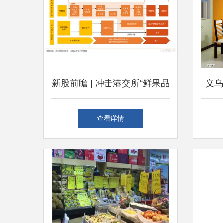
新股前瞻 | 冲击港交所“鲜果品
义乌
牌第一股”，洪九果品驶入增
画免
查看详情
长快车道