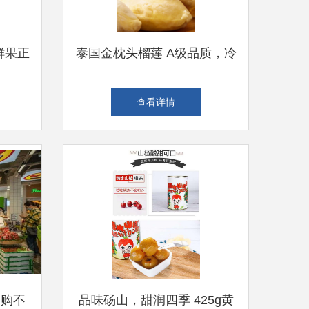
鲜果正
泰国金枕头榴莲 A级品质，冷
冻鲜享，批发零售直达餐桌
查看详情
团购不
品味砀山，甜润四季 425g黄