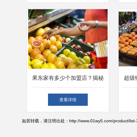
果东家有多少个加盟店？揭秘
超级
其背后的创业机遇与辉煌成果
新零
查看详情
如若转载，请注明出处：http://www.01wy5.com/product/list-3