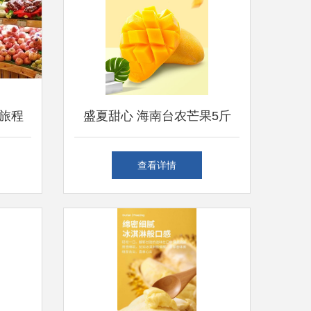
旅程
盛夏甜心 海南台农芒果5斤
为人知
装，当季鲜甜顺丰直达
查看详情