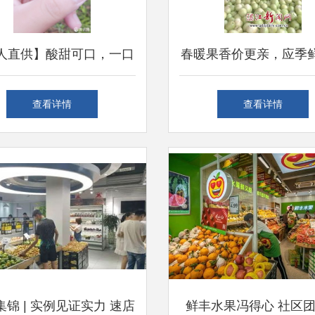
人直供】酸甜可口，一口
春暖果香价更亲，应季
当季鲜！—— 原产地直
当时
查看详情
查看详情
发黄肉红布林李子品鉴
集锦 | 实例见证实力 速店
鲜丰水果冯得心 社区