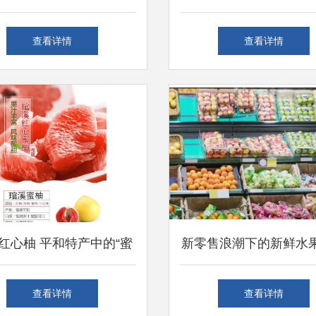
助力生鲜新零售布局，领
是危机，而是拥抱消费
查看详情
查看详情
跑新鲜水果零售
场机遇
红心柚 平和特产中的“蜜
新零售浪潮下的新鲜水
后”，孕妇水果与送礼佳
之路 模式探索与实践
查看详情
查看详情