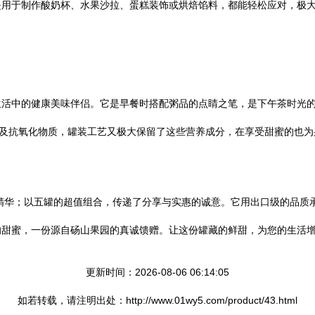
是用于制作酸奶杯、水果沙拉、蛋糕装饰或烘焙馅料，都能轻松应对，极
生活中的健康美味伴侣。它是早餐时搭配粥品的点睛之笔，是下午茶时光
维及抗氧化物质，罐装工艺又极大保留了这些营养成分，在享受甜蜜的也为
的精华；以五罐的超值组合，传递了分享与实惠的诚意。它用出口级的品质
的甜蜜，一份源自砀山果园的真诚馈赠。让这份罐藏的鲜甜，为您的生活
更新时间：2026-08-06 06:14:05
如若转载，请注明出处：http://www.01wy5.com/product/43.html