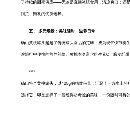
了持续的甜蜜供应——无论是直接冰镇食用，清凉爽口；还
囤货、赠礼的优质选择。
五、 多元场景：美味随时，滋养日常
砀山黄桃罐头超越了传统罐头食品的范畴，成为现代快节奏
途旅行中便携的营养补给。黄桃本身富含维生素C、膳食纤
****
砀山特产黄桃罐头，以425g的精致份量，汇聚了一方水土
选择它，即是选择了一份经得起考验的美味，一份随时可得