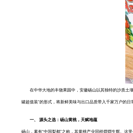
在中华大地的丰饶果园中，安徽砀山以其独特的沙质土壤
罐超值装”的形式，将新鲜美味与出口品质带入千家万户的日
一、 源头之选：砀山黄桃，天赋地蕴
砀山，素有“中国梨都”之称，其黄桃产业同样熠熠生辉。这