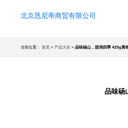
北京恳尼蒂商贸有限公司
当前位置：
首页
>
产品大全
>
品味砀山，甜润四季 425g
品味砀