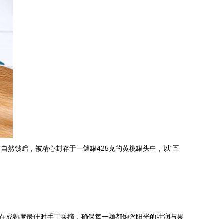
然馈赠，被精心封存于一罐罐425克的黄桃罐头中，以“五
均在成熟度最佳时手工采摘，确保每一颗都饱含阳光的甜润与果