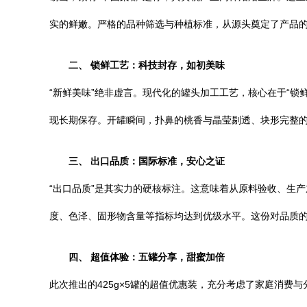
实的鲜嫩。严格的品种筛选与种植标准，从源头奠定了产品
二、 锁鲜工艺：科技封存，如初美味
“新鲜美味”绝非虚言。现代化的罐头加工工艺，核心在于“
现长期保存。开罐瞬间，扑鼻的桃香与晶莹剔透、块形完整
三、 出口品质：国际标准，安心之证
“出口品质”是其实力的硬核标注。这意味着从原料验收、生
度、色泽、固形物含量等指标均达到优级水平。这份对品质的
四、 超值体验：五罐分享，甜蜜加倍
此次推出的425g×5罐的超值优惠装，充分考虑了家庭消费