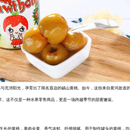
与充沛阳光，孕育出了闻名遐迩的砀山黄桃。如今，这份来自黄河故道的自
常。这不仅是一种水果零售商品，更是一场跨越季节的甜蜜邂逅。
里生长的黄桃，果肉金黄、香气浓郁、纤维细腻。用于制作罐头的黄桃，