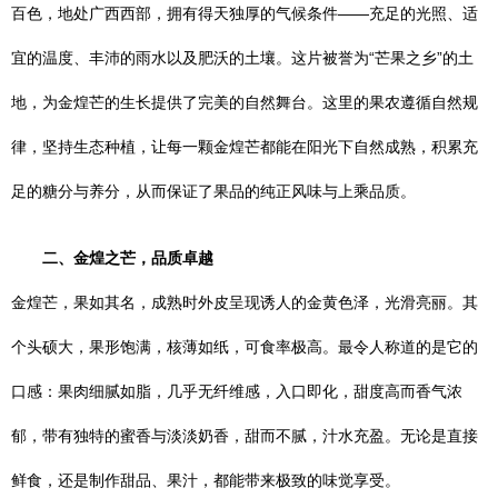
百色，地处广西西部，拥有得天独厚的气候条件——充足的光照、适
宜的温度、丰沛的雨水以及肥沃的土壤。这片被誉为“芒果之乡”的土
地，为金煌芒的生长提供了完美的自然舞台。这里的果农遵循自然规
律，坚持生态种植，让每一颗金煌芒都能在阳光下自然成熟，积累充
足的糖分与养分，从而保证了果品的纯正风味与上乘品质。
二、金煌之芒，品质卓越
金煌芒，果如其名，成熟时外皮呈现诱人的金黄色泽，光滑亮丽。其
个头硕大，果形饱满，核薄如纸，可食率极高。最令人称道的是它的
口感：果肉细腻如脂，几乎无纤维感，入口即化，甜度高而香气浓
郁，带有独特的蜜香与淡淡奶香，甜而不腻，汁水充盈。无论是直接
鲜食，还是制作甜品、果汁，都能带来极致的味觉享受。