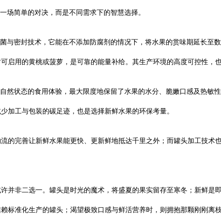
并非一场简单的对决，而是不同需求下的智慧选择。
巴氏杀菌与密封技术，它能在不添加防腐剂的情况下，将水果的赏味期延长至
时可启用的黄桃或菠萝，是可靠的能量补给。其生产环境的高度可控性，
最接近自然状态的食用体验，最大限度地保留了水果的水分、脆嫩口感及热敏
减少加工与包装的碳足迹，也是选择新鲜水果的环保考量。
物流的完善让新鲜水果能更快、更新鲜地抵达千里之外；而罐头加工技术
或许并非二选一。罐头是时光的魔术，将盛夏的果实留存至寒冬；新鲜是
信赖标准化生产的罐头；渴望极致口感与鲜活营养时，则拥抱那颗刚刚离