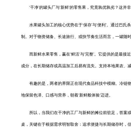
‘干净’的罐头厂与‘新鲜’的零售果，究竟孰优孰劣？这
水果罐头加工的核心优势在于‘保存’与‘便利’。通过
制。对于物资储备、长途旅行、或快节奏生活而言，一罐随
而新鲜水果零售，赢在‘鲜活’与‘完整’。它提供的是
成分，在长期储存或高温加工后易有流失。支持本地果农、
有趣的是，两者的界限正在现代食品科技中模糊。冷链
地保留色泽、口感与营养，朝着‘新鲜般体验’迈进。
所以，当我们在干净的工厂与新鲜的摊位前驻足，答案
桌，关键在于根据需求明智取舍：追求便捷与长期储存时，