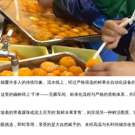
会颠覆许多人的传统印象。流水线上，经过严格筛选的鲜果在自动化设备
这里的确称得上‘干净’——无菌车间、标准化流程与严格的质检体系，共
放着的带着露珠或泥土芬芳的‘新鲜水果零售’，则呈现另一种鲜活图景
眼挑选，即时享用，享受的是大自然赋予的、未经高温与长时间储存改变的