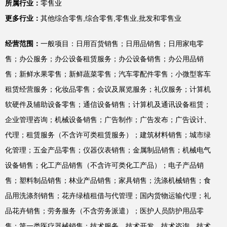
所属行业：
零售业
更多行业：
其他综合零售,综合零售,零售业,批发和零售业
经营范围：
一般项目：日用百货销售；日用品销售；日用家电零
售；办公服务；办公设备租赁服务；办公设备销售；办公用品销
售；新鲜水果零售；新鲜蔬菜零售；汽车零配件零售；小微型客车
租赁经营服务；化妆品零售；会议及展览服务；礼仪服务；计算机
软硬件及辅助设备零售；通信设备销售；计算机及通讯设备租赁；
企业管理咨询；机械设备销售；广告制作；广告发布；广告设计、
代理；租赁服务（不含许可类租赁服务）；建筑材料销售；城市绿
化管理；五金产品零售；仪器仪表销售；金属制品销售；机械电气
设备销售；化工产品销售（不含许可类化工产品）；电子产品销
售；塑料制品销售；林业产品销售；家具销售；洗涤机械销售；食
品用洗涤剂销售；花卉绿植租借与代管理；国内货物运输代理；礼
品花卉销售；劳务服务（不含劳务派遣）；医护人员防护用品零
售；第一类医疗器械销售；技术服务、技术开发、技术咨询、技术