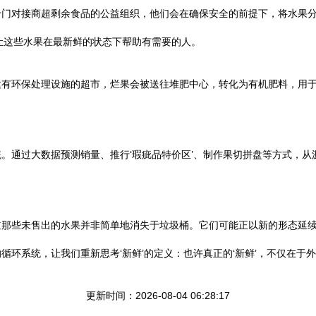
门对接商超剩余食品的公益组织，他们会在确保安全的前提下，将水果分
让这些水果在最新鲜的状态下帮助有需要的人。
建有环保处理设施的超市，烂果会被送往堆肥中心，转化为有机肥料，用
。通过大数据预测销量、推行‘瑕疵品特价区’、制作果切拼盘等方式，从源
道那些未售出的水果并非简单地消失于垃圾桶。它们可能正以新的形态延
循环系统，让我们重新思考‘新鲜’的定义：也许真正的‘新鲜’，不仅在于
更新时间：2026-08-04 06:28:17