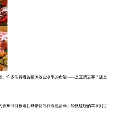
标签。许多消费者曾猜测这些水果的命运——是直接丢弃？还是
头的香蕉可能被送往烘焙坊制作香蕉蛋糕；轻微磕碰的苹果则可