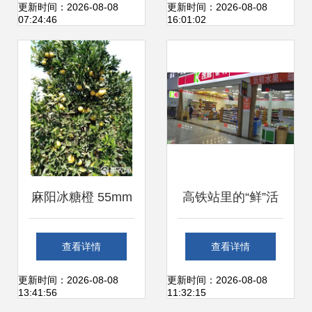
鲜水果市场的优质
水果糖》糖纸的收
更新时间：2026-08-08
更新时间：2026-08-08
07:24:46
16:01:02
选择
藏故事
麻阳冰糖橙 55mm
高铁站里的“鲜”活
以上精选果，新鲜
力 探访凯辉便利店
查看详情
查看详情
零售的甜蜜诱惑
的新鲜水果零售
更新时间：2026-08-08
更新时间：2026-08-08
13:41:56
11:32:15