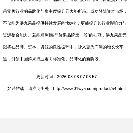
果零售行业的品牌化与集中度提升乃大势所趋。成功登陆资本市场，
不仅能为洪九果品提供持续发展的“燃料”，更能提升其行业影响力与
资源整合能力。若能顺利摘得“鲜果品牌第一股”的桂冠，洪九果品无
疑将在品牌、资本、资源的良性循环中，驶入更为广阔的增长快车
道，引领中国鲜果行业走向标准化、品牌化的新阶段。
更新时间：2026-08-08 07:08:57
如若转载，请注明出处：http://www.01wy5.com/product/54.html