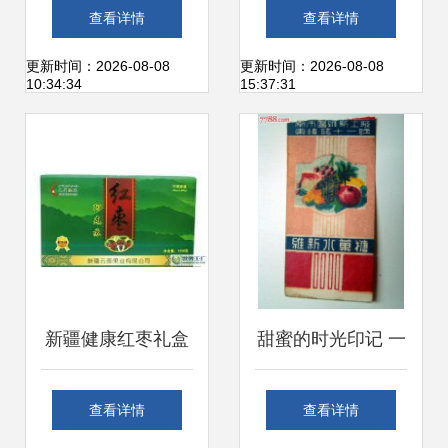
当季鲜果，自然馈
店”加盟商机 新鲜
查看详情
查看详情
赠
水果零售的创业之
更新时间：2026-08-08
更新时间：2026-08-08
10:34:34
15:37:31
路
新疆健康红枣礼盒
甜蜜的时光印记 一
与袋装零售 开启生
枚五十年代《维新
查看详情
查看详情