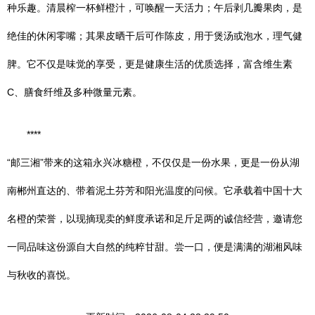
种乐趣。清晨榨一杯鲜橙汁，可唤醒一天活力；午后剥几瓣果肉，是
绝佳的休闲零嘴；其果皮晒干后可作陈皮，用于煲汤或泡水，理气健
脾。它不仅是味觉的享受，更是健康生活的优质选择，富含维生素
C、膳食纤维及多种微量元素。
****
“邮三湘”带来的这箱永兴冰糖橙，不仅仅是一份水果，更是一份从湖
南郴州直达的、带着泥土芬芳和阳光温度的问候。它承载着中国十大
名橙的荣誉，以现摘现卖的鲜度承诺和足斤足两的诚信经营，邀请您
一同品味这份源自大自然的纯粹甘甜。尝一口，便是满满的湖湘风味
与秋收的喜悦。