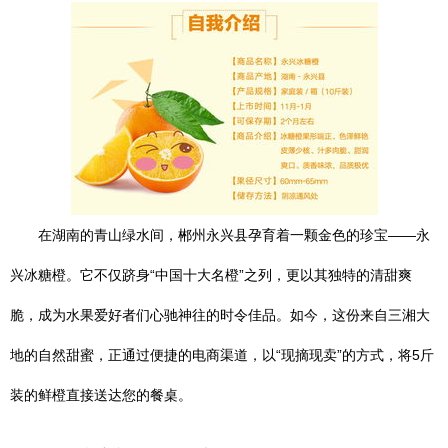
在湖南的青山绿水间，郴州永兴县孕育着一颗金色的珍宝——永
兴冰糖橙。它不仅跻身“中国十大名橙”之列，更以其独特的清甜爽
脆，成为水果爱好者们心驰神往的时令佳品。如今，这份来自三湘大
地的自然甜蜜，正通过便捷的电商渠道，以“现摘现卖”的方式，将5斤
装的鲜橙直接送达您的餐桌。