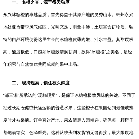
一、 名橙之誉，源于得天独厚
永兴冰糖橙的卓越品质，首先得益于其原产地的灵秀山水。郴州永兴
地处亚热带季风气候区，光照充足，雨量丰沛，土壤富含矿物质。独
特的自然环境使得这里生长的冰糖橙皮薄肉嫩、汁水丰盈。其甜度极
高，酸度极低，口感如冰糖般清润甘冽，故得“冰糖橙”之美名，是经
年积累与自然馈赠共同成就的果中上品。
二、 现摘现卖，锁住枝头鲜度
“邮三湘”所承诺的“现摘现卖”，是保证冰糖橙极致风味的关键。不同于
经过长期仓储或长途运输的普通水果，这些橙子在果园达到最佳成熟
度时才被采摘。订单直达产地，果农清晨入园精选，确保每一颗橙子
都饱满结实、色泽鲜亮。这种从枝头到发货的无缝衔接，最大限度地