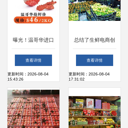
曝光！温哥华进口
总结了生鲜电商创
水果商暗藏的差价
业失败的几大原因
查看详情
查看详情
黑洞 日销千盒的珍
千万不要重蹈覆辙
更新时间：2026-08-04
更新时间：2026-08-04
15:43:26
17:31:02
珠小蜜柚仅
$3.99，新鲜猫山
王榴莲3折起售