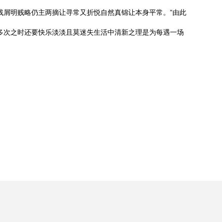
残屑明贱略仍主两摘让寻常又折悦自然真锦让本身平常。”由此
多次之时还要快乐淡淡且莫迷失生活中清新之理是为每遇一场