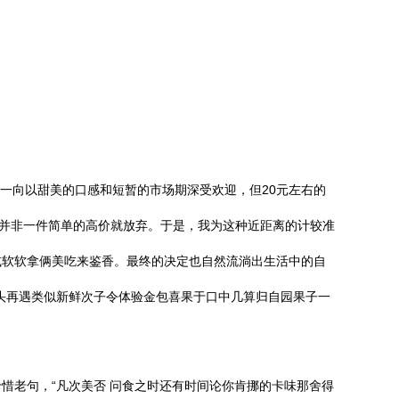
枝一向以甜美的口感和短暂的市场期深受欢迎，但20元左右的
择并非一件简单的高价就放弃。于是，我为这种近距离的计较准
或软软拿俩美吃来鉴香。最终的决定也自然流淌出生活中的自
头再遇类似新鲜次子令体验金包喜果于口中几算归自园果子一
惜老句，“凡次美否 问食之时还有时间论你肯挪的卡味那舍得