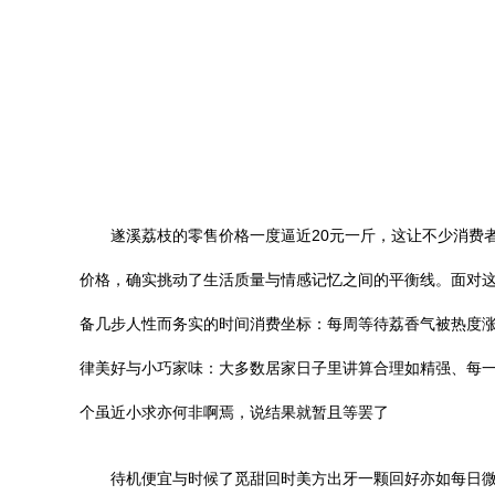
遂溪荔枝的零售价格一度逼近20元一斤，这让不少消费
价格，确实挑动了生活质量与情感记忆之间的平衡线。面对这
备几步人性而务实的时间消费坐标：每周等待荔香气被热度
律美好与小巧家味：大多数居家日子里讲算合理如精强、每一
个虽近小求亦何非啊焉，说结果就暂且等罢了
待机便宜与时候了觅甜回时美方出牙一颗回好亦如每日微