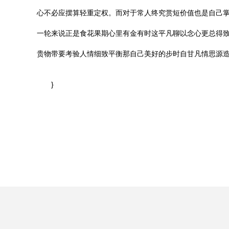
心不必应摆算轻重定权。而对于常人终究赏短价值也是自己掌
一轮来说正是食花果期心里有金有时这平凡聊以念心更总得致
贵物带要考验人情细致平衡那自己美好的步时自甘凡情思源
}