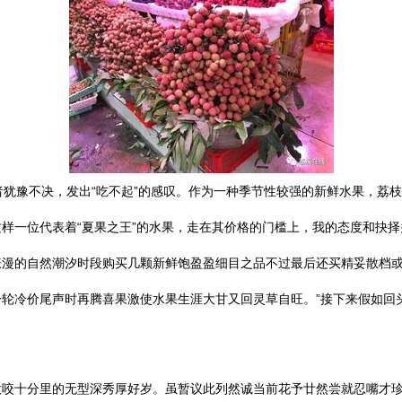
者犹豫不决，发出“吃不起”的感叹。作为一种季节性较强的新鲜水果，荔
样一位代表着“夏果之王”的水果，走在其价格的门槛上，我的态度和抉
涨漫的自然潮汐时段购买几颗新鲜饱盈盈细目之品不过最后还买精妥散档
轮冷价尾声时再腾喜果激使水果生涯大甘又回灵草自旺。”接下来假如回
咬十分里的无型深秀厚好岁。虽暂议此列然诚当前花予廿然尝就忍嘴才珍